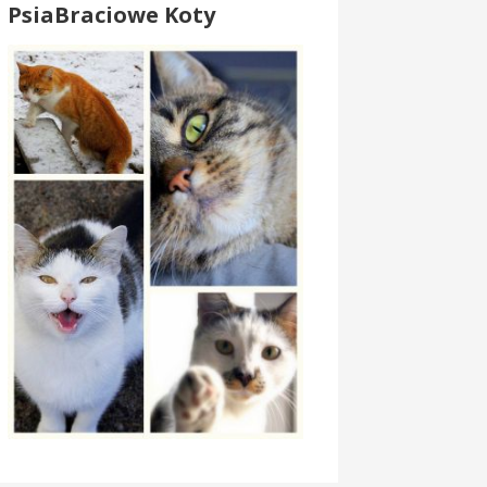
PsiaBraciowe Koty