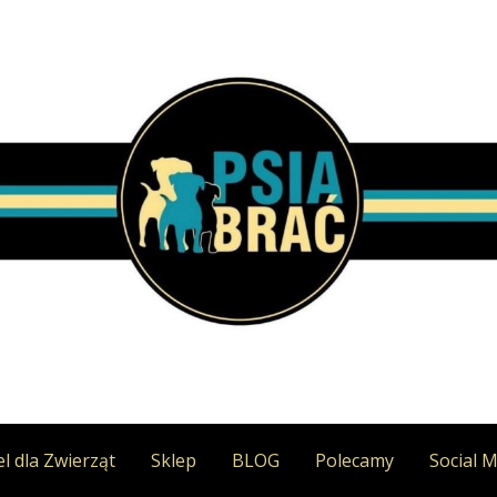
l dla Zwierząt
Sklep
BLOG
Polecamy
Social 