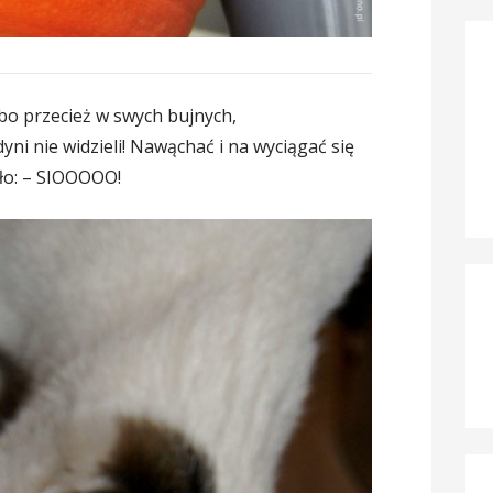
bo przecież w swych bujnych,
yni nie widzieli! Nawąchać i na wyciągać się
iło: – SIOOOOO!