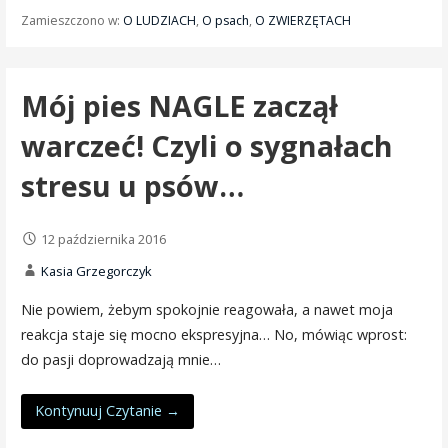
Zamieszczono w:
O LUDZIACH
,
O psach
,
O ZWIERZĘTACH
Mój pies NAGLE zaczął
warczeć! Czyli o sygnałach
stresu u psów…
12 października 2016
Kasia Grzegorczyk
Nie powiem, żebym spokojnie reagowała, a nawet moja
reakcja staje się mocno ekspresyjna… No, mówiąc wprost:
do pasji doprowadzają mnie…
Kontynuuj Czytanie →