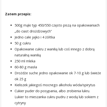
Zatem przepis:
500g mąki typ 450/550 często piszą na opakowaniach
„do ciast drożdżowych”
Jedno całe jajko i 4 żółtka
50 g cukru
Opakowanie cukru z wanilią lub coś innego z dobrą
naturalną wanilią
250 ml mleka
60-80 g masła
Drożdże suche jedno opakowanie ok 7-10 g lub świeże
ok 25 g
Kieliszek jakiegoś mocnego alkoholu wóda/spirytus
Cukier puder do posypania, albo zrobienia lukru.
Lukier to mieszanka cukru pudru z wodą lub sokiem z
cytryny