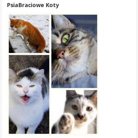
PsiaBraciowe Koty