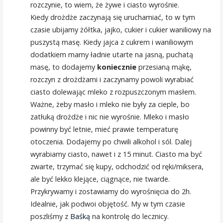
rozczynie, to wiem, że żywe i ciasto wyrośnie.
Kiedy drożdże zaczynają się uruchamiać, to w tym
czasie ubijamy żółtka, jajko, cukier i cukier waniliowy na
puszystą masę. Kiedy jajca z cukrem i waniliowym
dodatkiem mamy ładnie utarte na jasną, puchatą
masę, to dodajemy
koniecznie
przesianą mąkę,
rozczyn z drożdżami i zaczynamy powoli wyrabiać
ciasto dolewając mleko z rozpuszczonym masłem.
Ważne, żeby masło i mleko nie były za cieple, bo
zatłuką drożdże i nic nie wyrośnie. Mleko i masło
powinny być letnie, mieć prawie temperaturę
otoczenia. Dodajemy po chwili alkohol i sól. Dalej
wyrabiamy ciasto, nawet i z 15 minut. Ciasto ma być
zwarte, trzymać się kupy, odchodzić od ręki/miksera,
ale być lekko klejące, ciągnące, nie twarde.
Przykrywamy i zostawiamy do wyrośnięcia do 2h.
Idealnie, jak podwoi objętość. My w tym czasie
poszliśmy z
Baśką
na kontrolę do lecznicy.