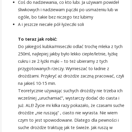
Coś do nadziewania, co kto lubi. Ja używam powideł
śliwkowych i nadziewam pączki po usmażeniu lub w
ogóle, bo takie bez niczego tez lubimy
A i jeszcze niecałe pół łyżeczki soli
To teraz jak robić:
Do jakiegoś kubka/miseczki odlać trochę mleka z tych
250ml, najlepiej jakby było lekko ciepłe/letnie, łyżkę
cukru i ze 2 łyżki mąki – to też ubieramy z tych
przygotowanych rzeczy. Wymieszać to ładnie z
drożdżami. Przykryć aż drożdże zaczną pracować, czyli
na jakieś 10-15 min.
Teoretycznie używając suchych drożdży nie trzeba ich
wcześniej „uruchamiać”, wystarczy dodać do ciasta i
już. ALE! Życie mi kilka razy pokazało, że czasami suche
drożdże „nie ruszają” , ciasto nie wyrasta. Nie wiem
czym to jest spowodowane. Dlatego dla pewności i
suche drożdże traktuję jak te świeże. Jak ruszą w