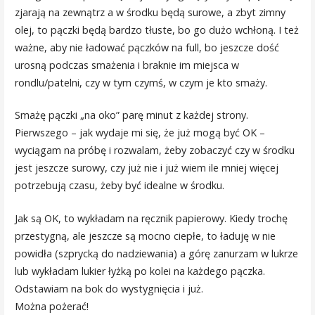
zjarają na zewnątrz a w środku będą surowe, a zbyt zimny
olej, to pączki będą bardzo tłuste, bo go dużo wchłoną. I też
ważne, aby nie ładować pączków na full, bo jeszcze dość
urosną podczas smażenia i braknie im miejsca w
rondlu/patelni, czy w tym czymś, w czym je kto smaży.
Smażę pączki „na oko” parę minut z każdej strony.
Pierwszego – jak wydaje mi się, że już mogą być OK –
wyciągam na próbę i rozwalam, żeby zobaczyć czy w środku
jest jeszcze surowy, czy już nie i już wiem ile mniej więcej
potrzebują czasu, żeby być idealne w środku.
Jak są OK, to wykładam na ręcznik papierowy. Kiedy trochę
przestygną, ale jeszcze są mocno ciepłe, to ładuję w nie
powidła (szprycką do nadziewania) a górę zanurzam w lukrze
lub wykładam lukier łyżką po kolei na każdego pączka.
Odstawiam na bok do wystygnięcia i już.
Można pożerać!