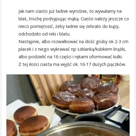
Jak nam ciasto już ładnie wyrośnie, to wywalamy na
blat, trochę podsypując mąką. Ciasto należy jeszcze co
nieco pomiętosić, żeby ładnie się zebrało do kupy,
odchodziło od reki i blatu.
Następnie, albo rozwałkować na dość gruby ok 2-3 cm
placek i z niego wykrawać np szklanką/kubkiem krążki,
albo podzielić na 16 części i rękami uformować kulki.
Z tej ilości ciasta ma wyjść ok. 16-17 dużych pączków.