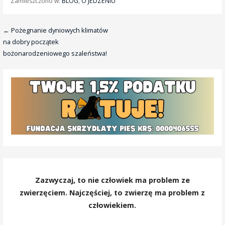
Zamieszczono w:
BLOG
,
O JEDZENIU
Nawigacja
← Pożegnanie dyniowych klimatów
na dobry początek
wpisu
bożonarodzeniowego szaleństwa!
Zazwyczaj, to nie człowiek ma problem ze
zwierzęciem. Najczęściej, to zwierzę ma problem z
człowiekiem.